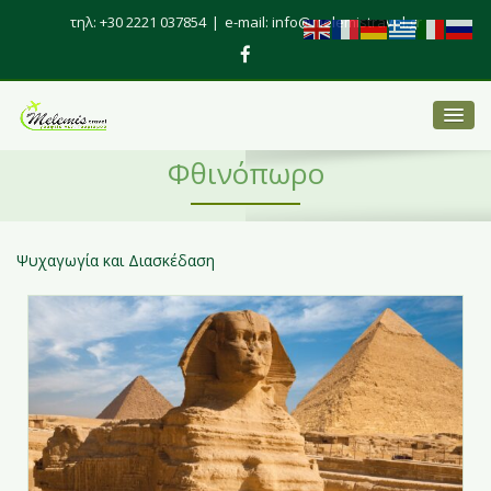
τηλ: +30 2221 037854
|
e-mail: info@melemistravel.gr
Φθινόπωρο
Ψυχαγωγία και Διασκέδαση