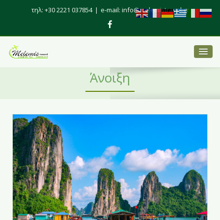
τηλ: +30 2221 037854
|
e-mail: info@melemistravel.gr
Άνοιξη