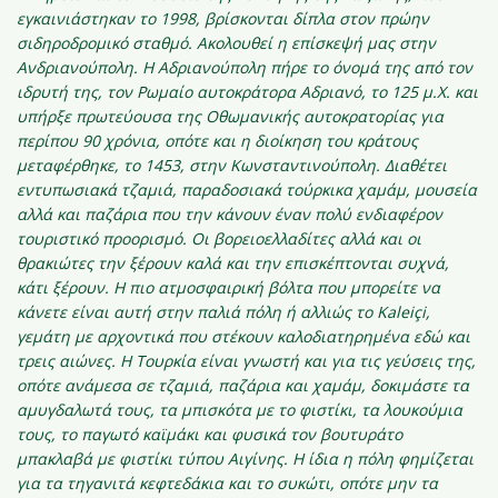
εγκαινιάστηκαν το 1998, βρίσκονται δίπλα στον πρώην
σιδηροδρομικό σταθμό. Ακολουθεί η επίσκεψή μας στην
Ανδριανούπολη. Η Αδριανούπολη πήρε το όνομά της από τον
ιδρυτή της, τον Ρωμαίο αυτοκράτορα Αδριανό, το 125 μ.Χ. και
υπήρξε πρωτεύουσα της Οθωμανικής αυτοκρατορίας για
περίπου 90 χρόνια, οπότε και η διοίκηση του κράτους
μεταφέρθηκε, το 1453, στην
Κωνσταντινούπολη. Διαθέτει
εντυπωσιακά τζαμιά, παραδοσιακά τούρκικα χαμάμ, μουσεία
αλλά και παζάρια που την κάνουν έναν πολύ ενδιαφέρον
τουριστικό προορισμό. Οι βορειοελλαδίτες αλλά και οι
θρακιώτες την ξέρουν καλά και την επισκέπτονται συχνά,
κάτι ξέρουν. Η πιο ατμοσφαιρική βόλτα που μπορείτε να
κάνετε είναι αυτή στην παλιά πόλη ή αλλιώς το Kaleiçi,
γεμάτη με αρχοντικά που στέκουν καλοδιατηρημένα εδώ και
τρεις αιώνες. Η Τουρκία είναι γνωστή και για τις γεύσεις της,
οπότε ανάμεσα σε τζαμιά, παζάρια και χαμάμ, δοκιμάστε τα
αμυγδαλωτά τους, τα μπισκότα με το φιστίκι, τα λουκούμια
τους, το παγωτό καϊμάκι και φυσικά τον βουτυράτο
μπακλαβά με φιστίκι τύπου Αιγίνης. Η ίδια η πόλη φημίζεται
για τα τηγανιτά κεφτεδάκια και το συκώτι, οπότε μην τα