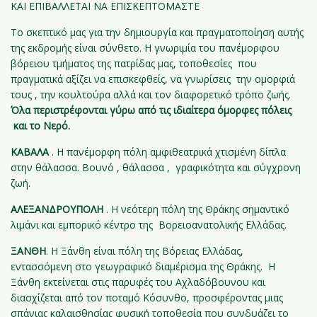
ΚΑΙ ΕΠΙΒΑΛΛΕΤΑΙ ΝΑ ΕΠΙΣΚΕΠΤΟΜΑΣΤΕ
Το σκεπτικό μας για την δημιουργία και πραγματοποίηση αυτής
της εκδρομής είναι σύνθετο. Η γνωριμία του πανέμορφου
βόρειου τμήματος της πατρίδας μας, τοποθεσίες που
πραγματικά αξίζει να επισκεφθείς, να γνωρίσεις την ομορφιά
τους , την κουλτούρα αλλά και τον διαφορετικό τρόπο ζωής.
Όλα περιστρέφονται γύρω από τις ιδιαίτερα όμορφες πόλεις
και το Νερό.
ΚΑΒΑΛΑ
. Η πανέμορφη πόλη αμφιθεατρικά χτισμένη δίπλα
στην θάλασσα. Βουνό , θάλασσα , γραφικότητα και σύγχρονη
ζωή.
ΑΛΕΞΑΝΔΡΟΥΠΟΛΗ
. Η νεότερη πόλη της Θράκης σημαντικό
λιμάνι και εμπορικό κέντρο της Βορειοανατολικής Ελλάδας.
ΞΑΝΘΗ
. Η Ξάνθη είναι πόλη της Βόρειας Ελλάδας,
εντασσόμενη στο γεωγραφικό διαμέρισμα της Θράκης. Η
Ξάνθη εκτείνεται στις παρυφές του Αχλαδόβουνου και
διασχίζεται από τον ποταμό Κόσυνθο, προσφέροντας μιας
σπάνιας καλαισθησίας φυσική τοποθεσία που συνδυάζει το