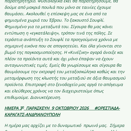
παρατηρητήριο. Φυσιολογικά εκεί θα παρατηρήσουμε, θα
δούμε από μακριά πουλιά που μόνο σε ταινίες έχουμε
θαυμάσει. Ακολουθεί η επίσκεψη μας σε ένα από τα
φημισμένα χωριά του Έβρου. Το ξακουστό Σουφλί.
Φημισμένο για τα μεταξωτά του. Σίγουρα θα μας κάνει
εντύπωση η «εγκατάλειψη», τρόπον τινά της πόλης. Σε
τεράστια ανάπτυξη το Σουφλί τα προηγούμενα χρόνια με
σημερινή εικόνα που σε απογοητεύει. Και όλα γίνονται στο
βωμό της παγκοσμιοποίησης. Η «Κινέζικη» αγορά άνοιξε και
πλέον τα προϊόντα αυτά και όχι μόνο έπαψαν να έχουν
ανταγωνιστικές τιμές. Εμείς θα γνωρίσουμε και σίγουρα θα
θαυμάσουμε την εκτροφή του μεταξοσκώληκα καθώς και την
μεταμόρφωση της κλωστής του μεταξιού σε άξια θαυμασμού
προϊόντα. Επιστροφή στο ξενοδοχείο μας αργά το απόγευμα
και ελεύθερος χρόνος να τον διαχειριστούμε όπως
επιθυμούμε. Διανυκτέρευση.
η
ΗΜΕΡΑ 3
ΠΑΡΑΣΚΕΥΗ 9 ΟΚΤΩΒΡΙΟΥ 2026 #ΟΡΕΣΤΙΑΔΑ-
ΚΑΡΑΓΑΤΣ-ΑΝΔΡΙΑΝΟΥΠΟΛΗ
Η ημέρα μας αρχίζει με το δυναμωτικό πρωινό μας. Σήμερα