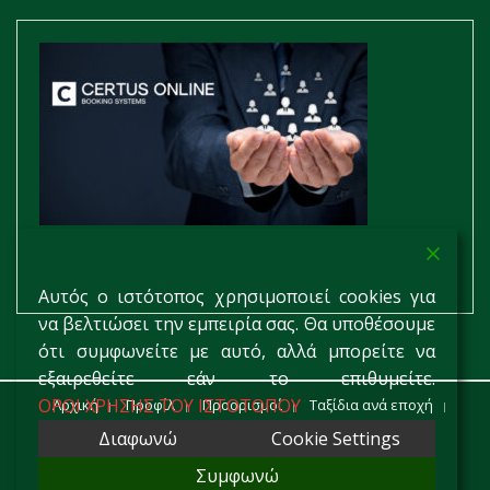
Αυτός ο ιστότοπος χρησιμοποιεί cookies για
να βελτιώσει την εμπειρία σας. Θα υποθέσουμε
ότι συμφωνείτε με αυτό, αλλά μπορείτε να
εξαιρεθείτε εάν το επιθυμείτε.
ΟΡΟΙ ΧΡΗΣΗΣ ΤΟΥ ΙΣΤΟΤΟΠΟΥ
Αρχική
Προφίλ
Προορισμοί
Ταξίδια ανά εποχή
Υπηρεσίες
Συχνές Ερωτήσεις
Οροι Χρήσης
Διαφωνώ
Cookie Settings
Επικοινωνία
Συμφωνώ