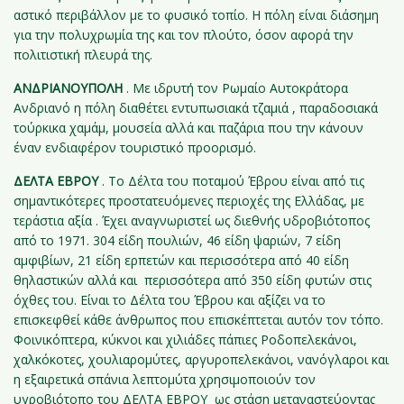
αστικό περιβάλλον με το φυσικό τοπίο. Η πόλη είναι διάσημη
για την πολυχρωμία της και τον πλούτο, όσον αφορά την
πολιτιστική πλευρά της.
ΑΝΔΡΙΑΝΟΥΠΟΛΗ
. Με ιδρυτή τον Ρωμαίο Αυτοκράτορα
Ανδριανό η πόλη διαθέτει εντυπωσιακά τζαμιά , παραδοσιακά
τούρκικα χαμάμ, μουσεία αλλά και παζάρια που την κάνουν
έναν ενδιαφέρον τουριστικό προορισμό.
ΔΕΛΤΑ ΕΒΡΟΥ
. Το Δέλτα του ποταμού Έβρου είναι από τις
σημαντικότερες προστατευόμενες περιοχές της Ελλάδας, με
τεράστια αξία . Έχει αναγνωριστεί ως διεθνής υδροβιότοπος
από το 1971. 304 είδη πουλιών, 46 είδη ψαριών, 7 είδη
αμφιβίων, 21 είδη ερπετών και περισσότερα από 40 είδη
θηλαστικών αλλά και περισσότερα από 350 είδη φυτών στις
όχθες του. Είναι το Δέλτα του Έβρου και αξίζει να το
επισκεφθεί κάθε άνθρωπος που επισκέπτεται αυτόν τον τόπο.
Φοινικόπτερα, κύκνοι και χιλιάδες πάπιες Ροδοπελεκάνοι,
χαλκόκοτες, χουλιαρομύτες, αργυροπελεκάνοι, νανόγλαροι και
η εξαιρετικά σπάνια λεπτομύτα χρησιμοποιούν τον
υγροβιότοπο του ΔΕΛΤΑ ΕΒΡΟΥ ως στάση μεταναστεύοντας