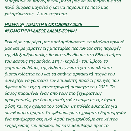
Μπορούμε να πάρουμε την βόλτα μας να δειπνήσουμε στα
πολύ όμορφα μαγαζιά ή και να πάρουμε το ποτό μας
χαλαρώνοντας. Διανυκτέρευση.
η
ΗΜΕΡΑ 2
ΠΕΜΠΤΗ 8 ΟΚΤΩΒΡΙΟΥ 2026
#ΚΟΜΟΤΗΝΗ-ΔΑΣΟΣ ΔΑΔΙΑΣ-ΣΟΥΦΛΙ
Ξεκινάμε την μέρα μας απολαμβάνοντας το πλούσιο πρωινό
μας και με γεμάτες τις μπαταρίες περνώντας στις παρυφές
της Αλεξανδρούπολης θα κατευθυνθούμε στο Εθνικό πάρκο
του Δάσους της Δαδιάς.
Στην «καρδιά» του Έβρου το
φημισμένο δάσος της Δαδιάς, γνωστό για την πλούσια
βιοποικιλότητά του και τα σπάνια αρπακτικά πτηνά του,
συνεχίζει να γοητεύει τον επισκέπτη παρά τις πληγές που
άφησε πίσω της η καταστροφική πυρκαγιά του 2023. Το
δάσος παραμένει ένας από τους πιο ξεχωριστούς
προορισμούς, για όσους αναζητούν επαφή με την άγρια
φύση και την ηρεμία του τοπίου, με πολλές ευκαιρίες για
ορνιθοπαρατήρηση. Το φθινόπωρο τα χρώματα δημιουργούν
ένα πανέμορφο σκηνικό. Αφού ενημερωθούμε στο κέντρο
ενημέρωσης του πάρκου, θα κατευθυνθούμε προς το